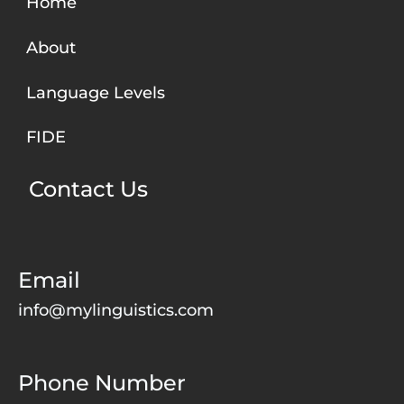
n
Home
c
About
e
,
Language Levels
S
.
FIDE
V
.
Contact Us
P
Email
info@mylinguistics.com
Phone Number