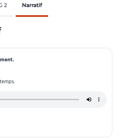
G 2
Narratif
f
ement.
 temps.