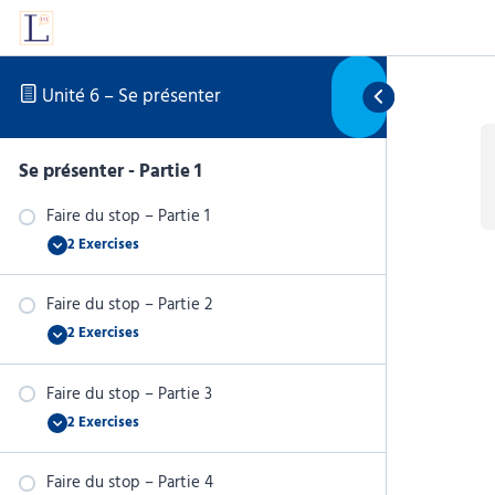
Skip to content
Unité 6 – Se présenter
Se présenter - Partie 1
Faire du stop – Partie 1
2 Exercises
Faire
Expand
du
stop
–
Faire du stop – Partie 2
Partie
2 Exercises
1
Faire
Expand
du
stop
–
Faire du stop – Partie 3
Partie
2 Exercises
2
Faire
Expand
du
stop
–
Faire du stop – Partie 4