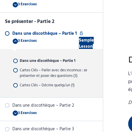
Partie
3 Exercises
3
Faire
Expand
du
stop
–
Se présenter - Partie 2
Partie
4
Dans une discothèque – Partie 1
Sample
3 Exercises
Dans
Collapse
Lesson
une
discothèque
–
Partie
Dans une discothèque – Partie 1
1
Cartes Clés – Parler avec des inconnus : se
L
présenter et poser des questions (3)
p
Cartes Clés – Décrire quelqu’un (1)
é
D
Dans une discothèque – Partie 2
3 Exercises
Dans
Expand
une
discothèque
–
Dans une discothèque – Partie 3